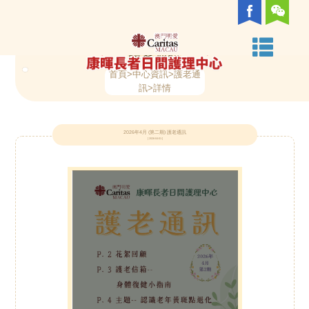
首
關
組
中
服
日
家
樂
護
義
中
活
護
相
聯
頁
於
織
心
務
間
居
齡
老
工
心
動
老
關
絡
護老通訊
首頁
>中心資訊>護老通
我
架
環
類
護
照
社
者
服
資
資
通
連
我
訊>詳情
們
構
境
別
理
顧
區
支
務
訊
訊
訊
結
們
2026年4月 (第二期) 護老通訊
[ 2026-04-01 ]
服
及
服
援
務
支
務
服
援
務
服
務