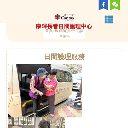
首
關
組
中
服
日
家
樂
護
義
中
活
護
相
聯
頁
於
織
心
務
間
居
齡
老
工
心
動
老
關
絡
服務類別
首頁
>服務類別>日間護
我
架
環
類
護
照
社
者
服
資
資
通
連
我
理服務
們
構
境
別
理
顧
區
支
務
訊
訊
訊
結
們
日間護理服
務
服
及
服
援
務
支
務
服
援
務
服
務