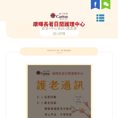
首
關
組
中
服
日
家
樂
護
義
中
活
護
相
聯
頁
於
織
心
務
間
居
齡
老
工
心
動
老
關
絡
護老通訊
首頁
>中心資訊>護老通
我
架
環
類
護
照
社
者
服
資
資
通
連
我
訊>詳情
們
構
境
別
理
顧
區
支
務
訊
訊
訊
結
們
2026年2月 (第一期) 護老通訊
[ 2026-02-09 ]
服
及
服
援
務
支
務
服
援
務
服
務