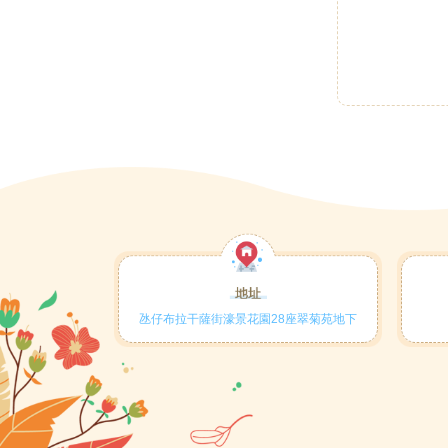
氹仔布拉干薩街濠景花園28座翠菊苑地下